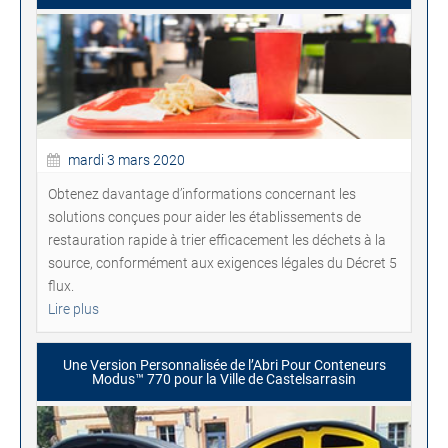
mardi 3 mars 2020
Obtenez davantage d’informations concernant les
solutions conçues pour aider les établissements de
restauration rapide à trier efficacement les déchets à la
source, conformément aux exigences légales du Décret 5
flux.
Lire plus
Une Version Personnalisée de l’Abri Pour Conteneurs
Modus™ 770 pour la Ville de Castelsarrasin