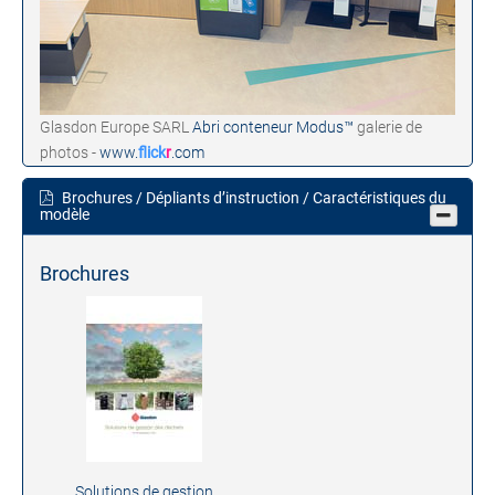
Glasdon Europe SARL
Abri conteneur Modus™
galerie de
photos -
www.
flick
r
.com
Brochures / Dépliants d’instruction / Caractéristiques du
modèle
Brochures
Solutions de gestion