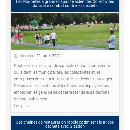
Les Poubelles à grande capacité aident les Collectivités
dans leur combat contre les déchets
mercredi 21 juillet 2021
Poubelles de très grande capacité et abris-conteneurs
qui aident les municipalités, les collectivités et les
entreprises dans leur lutte contre les déchets sauvages.
Découvrez les solutions et les tactiques déployées pour
empêcher les gens de se débarrasser de leurs déchets
irresponsablement.
Lire plus
Les chaînes de restauration rapide optimisent le tri des
déchets avec Glasdon