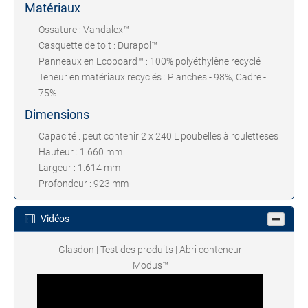
Matériaux
Ossature : Vandalex™
Casquette de toit : Durapol™
Panneaux en Ecoboard™ : 100% polyéthylène recyclé
Teneur en matériaux recyclés : Planches - 98%, Cadre -
75%
Dimensions
Capacité : peut contenir 2 x 240 L poubelles à rouletteses
Hauteur : 1.660 mm
Largeur : 1.614 mm
Profondeur : 923 mm
Vidéos
Glasdon | Test des produits | Abri conteneur
Modus™