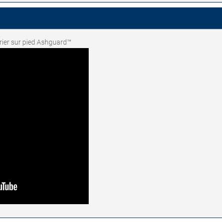
drier sur pied Ashguard™