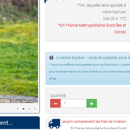
TVA, laquelle sera ajoutée à
votre facture.
546,00
€ TTC
*En France Métropolitaine (hors îles et
Corse)
Livraison Express – produits expédiés sous 
* Nous nous efforçons d’expédier tous nos Produits en Livraiso
pour 3 articles maximum. Dans la limite d’une commande express p
et îles.
Quantité:
nt...
Les prix comprennent les frais de livraison
*En France métropolitaine (hors îles et Corse)