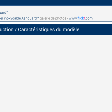
cier inoxydable Ashguard™
galerie de photos -
www.
flick
r
.com
ruction / Caractéristiques du modèle