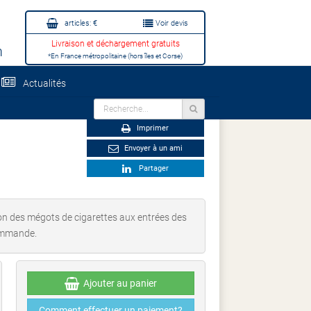
articles:
€
Voir devis
Livraison et déchargement gratuits
m
*En France métropolitaine (hors îles et Corse)
Actualités
Imprimer
Envoyer à un ami
Partager
tion des mégots de cigarettes aux entrées des
commande.
Ajouter au panier
Comment effectuer un paiement?