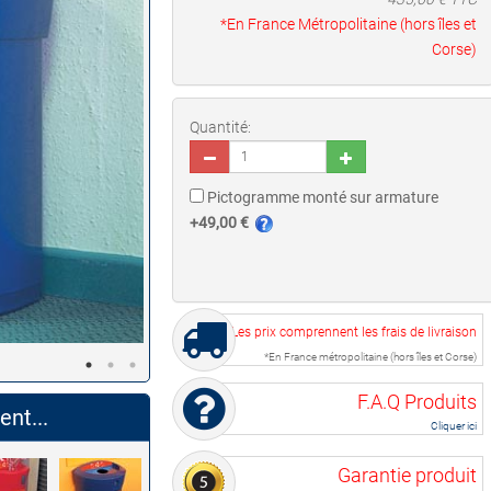
*En France Métropolitaine (hors îles et
Corse)
Quantité:
Pictogramme monté sur armature
+49,00 €
Les prix comprennent les frais de livraison
*En France métropolitaine (hors îles et Corse)
F.A.Q Produits
nt...
Cliquer ici
Garantie produit