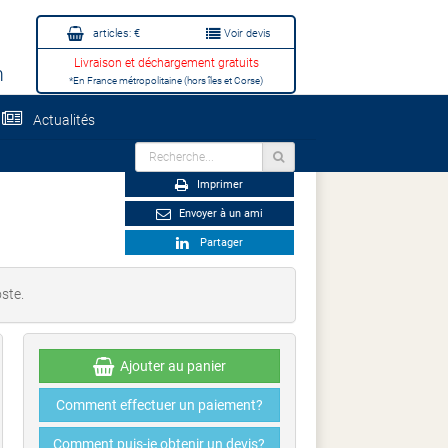
articles:
€
Voir devis
Livraison et déchargement gratuits
m
*En France métropolitaine (hors îles et Corse)
Actualités
Imprimer
Envoyer à un ami
Partager
ste.
Ajouter au panier
Comment effectuer un paiement?
Comment puis-je obtenir un devis?