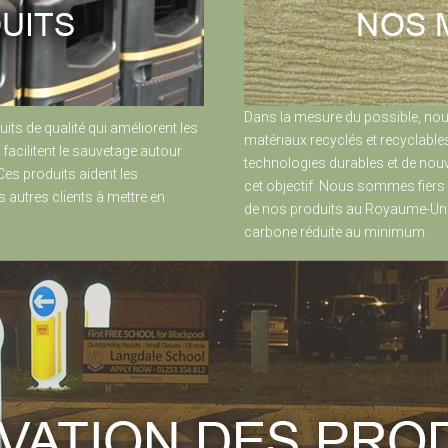
Dans la mesure du possible, nou
uits de qualité qui améliorent les
matériaux recyclés et recyclabl
 facilitent le sauvetage autour
technologies durables et de nou
Ces produits aident les
cet objectif. Nous sommes fiers 
 autres clients à mettre en
de nos produits au Royaume-Uni,
carbone réduite au minimum.