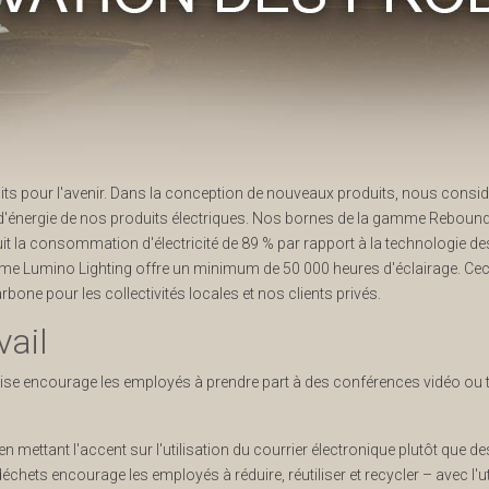
s pour l'avenir. Dans la conception de nouveaux produits, nous considér
d'énergie de nos produits électriques. Nos bornes de la gamme Rebou
duit la consommation d'électricité de 89 % par rapport à la technologie de
e Lumino Lighting offre un minimum de 50 000 heures d'éclairage. Ceci él
bone pour les collectivités locales et nos clients privés.
ail
e encourage les employés à prendre part à des conférences vidéo ou tél
 mettant l'accent sur l'utilisation du courrier électronique plutôt que d
hets encourage les employés à réduire, réutiliser et recycler – avec l'ut