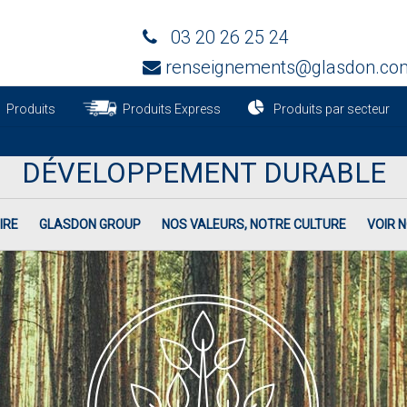
03 20 26 25 24
renseignements@glasdon.co
Produits
Produits Express
Produits par secteur
DÉVELOPPEMENT DURABLE
IRE
GLASDON GROUP
NOS VALEURS, NOTRE CULTURE
VOIR 