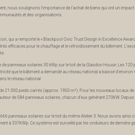
nt, nous soulignons l'importance de l'achat de biens qui ont un impact 
communautés et des organisations.
on, qui a remporté le « Blackpool Civic Trust Design in Excellence Award 20
 très efficaces pour le chauffage et le refroidissement du bâtiment. L’excè
te.
e de panneaux solaires 30 kWp sur le toit de la Glasdon House. Les 120
ectricité que le bâtiment a demandé au réseau national a baissé d’environ 
ans le réseau national.
e de 21.000 pieds carrés (approx. 1950 m²). Pour les nouveaux locaux d
teur de 584 panneaux solaires, chacun d’eux générant 270KW. Depuis s
666 panneaux solaires sur le toit du même Atelier 3. Nous avons ains
iment à 337KWp. Ce système est surveillé par les onduleurs de dernière gé