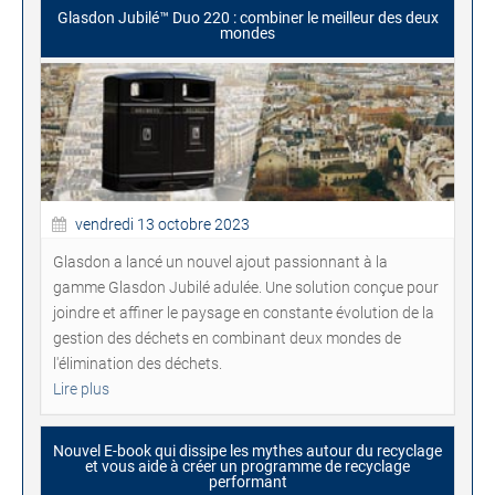
Glasdon Jubilé™ Duo 220 : combiner le meilleur des deux
mondes
vendredi 13 octobre 2023
Glasdon a lancé un nouvel ajout passionnant à la
gamme Glasdon Jubilé adulée. Une solution conçue pour
joindre et affiner le paysage en constante évolution de la
gestion des déchets en combinant deux mondes de
l'élimination des déchets.
Lire plus
Nouvel E-book qui dissipe les mythes autour du recyclage
et vous aide à créer un programme de recyclage
performant