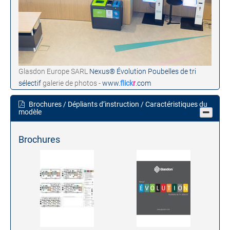
Glasdon Europe SARL
Nexus® Évolution Poubelles de tri
sélectif
galerie de photos -
www.
flick
r
.com
Brochures / Dépliants d’instruction / Caractéristiques du
modèle
Brochures