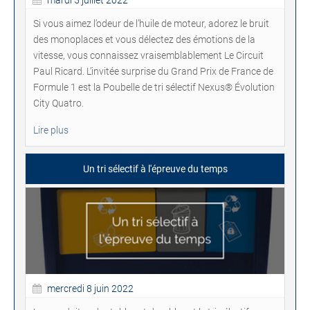
Si vous aimez l’odeur
de
l’huile de moteur,
adorez le bruit
des monoplaces et vous délectez des émotions de la
vitesse, vous connaissez vraisemblablement Le Circuit
Paul Ricard. L’invitée surprise du Grand Prix de France de
Formule 1 est la Poubelle de tri sélectif Nexus® Évolution
City Quatro.
Lire plus
Un tri sélectif à l'épreuve du temps
mercredi 8 juin 2022