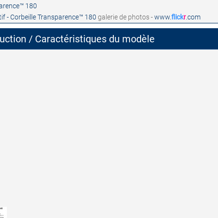
tif - Corbeille Transparence™ 180
galerie de photos -
www.
flick
r
.com
ruction / Caractéristiques du modèle