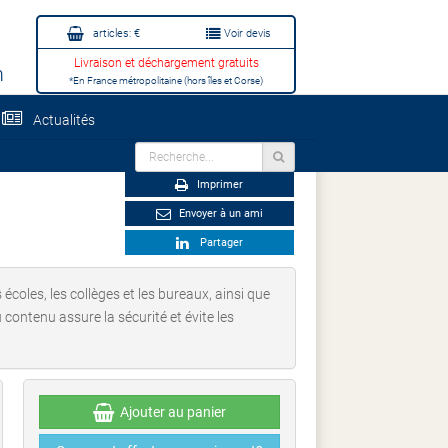
articles:
€
Voir devis
Livraison et déchargement gratuits
m
*En France métropolitaine (hors îles et Corse)
Actualités
Imprimer
Envoyer à un ami
Partager
 écoles, les collèges et les bureaux, ainsi que
 contenu assure la sécurité et évite les
Ajouter au panier