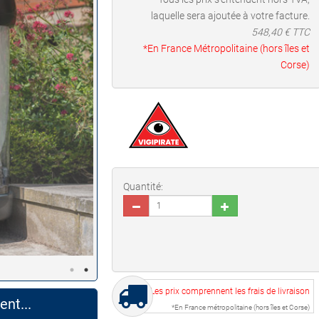
laquelle sera ajoutée à votre facture.
548,40
€ TTC
*En France Métropolitaine (hors îles et
Corse)
Quantité:
Les prix comprennent les frais de livraison
nt...
*En France métropolitaine (hors îles et Corse)