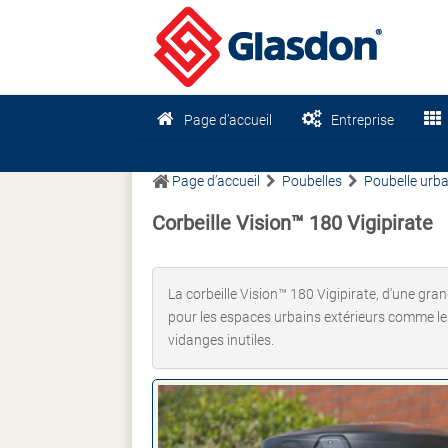
Page d’accueil
Entreprise
Page d’accueil
Poubelles
Poubelle urba
Corbeille Vision™ 180 Vigipirate
La corbeille Vision™ 180 Vigipirate, d'une grand
pour les espaces urbains extérieurs comme les 
vidanges inutiles.