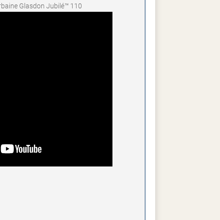
rbaine Glasdon Jubilé™ 110