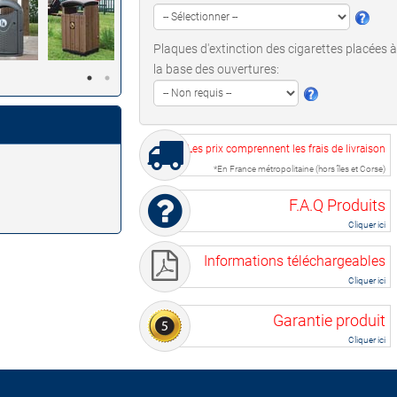
Plaques d'extinction des cigarettes placées 
la base des ouvertures:
Les prix comprennent les frais de livraison
*En France métropolitaine (hors îles et Corse)
F.A.Q Produits
Cliquer ici
Informations téléchargeables
Cliquer ici
Garantie produit
Cliquer ici