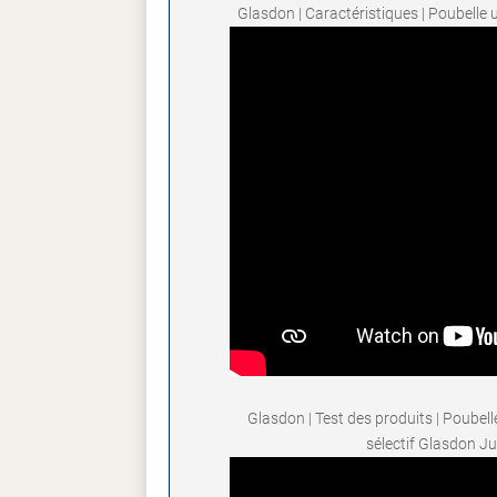
Glasdon | Caractéristiques | Poubelle
Glasdon | Test des produits | Poubell
sélectif Glasdon J