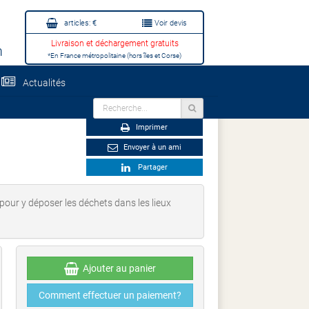
articles:
€
Voir devis
Livraison et déchargement gratuits
m
*En France métropolitaine (hors îles et Corse)
Actualités
Imprimer
Envoyer à un ami
Partager
pour y déposer les déchets dans les lieux
Ajouter au panier
Comment effectuer un paiement?