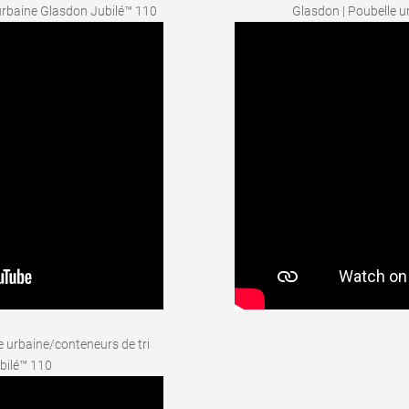
 urbaine Glasdon Jubilé™ 110
Glasdon | Poubelle u
e urbaine/conteneurs de tri
ubilé™ 110