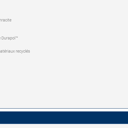
thracite
ne Durapol™
atériaux recyclés