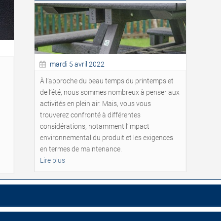
mardi 5 avril 2022
À l’approche du beau temps du printemps et
de l’été, nous sommes nombreux à penser aux
activités en plein air. Mais, vous vous
trouverez confronté à différentes
considérations, notamment l’impact
environnemental du produit et les exigences
en termes de maintenance.
Lire plus