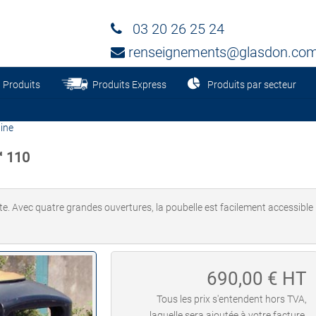
03 20 26 25 24
renseignements@glasdon.co
Produits
Produits Express
Produits par secteur
ine
™ 110
e. Avec quatre grandes ouvertures, la poubelle est facilement accessible 
690,00
€ HT
Tous les prix s'entendent hors TVA,
laquelle sera ajoutée à votre facture.