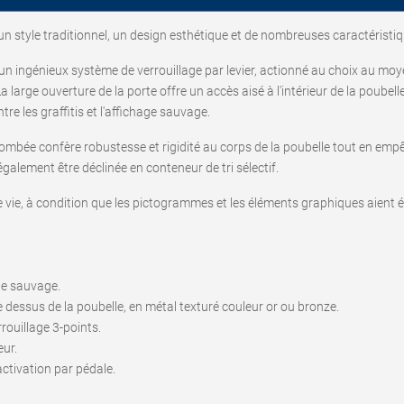
n style traditionnel, un design esthétique et de nombreuses caractéristi
un ingénieux système de verrouillage par levier, actionné au choix au moye
arge ouverture de la porte offre un accès aisé à l'intérieur de la poubelle et
tre les graffitis et l'affichage sauvage.
ombée confère robustesse et rigidité au corps de la poubelle tout en emp
alement être déclinée en conteneur de tri sélectif.
e vie, à condition que les pictogrammes et les éléments graphiques aient ét
age sauvage.
e dessus de la poubelle, en métal texturé couleur or ou bronze.
rouillage 3-points.
eur.
ctivation par pédale.