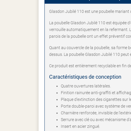
Glasdon Jubilé 110 est une poubelle mariant u
La poubelle Glasdon Jubilé 110 est équipée d'
verrouille automatiquement en la refermant. La l
parois de la poubelle ont un effet préventif con
Quant au couvercle de la poubelle, sa forme b
dessus. La poubelle Glasdon Jubilé 110 peut ég
Ce produit est entièrement recyclable en fin d
Caractéristiques de conception
Quatre ouvertures latérales.
Finition rainurée anti-graffiti et affich
Plaque d'extinction des cigarettes sur l
Porte double-paroi avec système de ver
Charnière renforcée, invisible de l'extéri
Serrure avec clé ou avec mécanisme d'a
Insert en acier zingué.