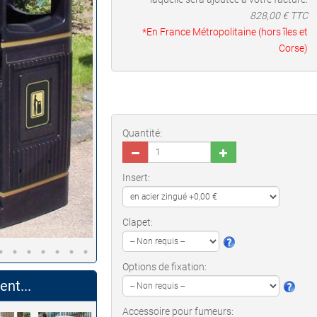
828,00
€ TTC
*En France Métropolitaine (hors îles et
Corse)
Quantité:
Insert:
Clapet:
Options de fixation:
nt...
Accessoire pour fumeurs: