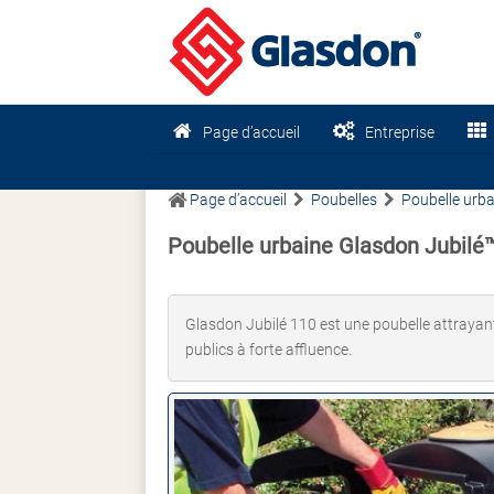
Page d’accueil
Entreprise
Page d’accueil
Poubelles
Poubelle urba
Poubelle urbaine Glasdon Jubilé
Glasdon Jubilé 110 est une poubelle attrayant
publics à forte affluence.