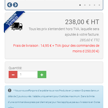
LIVRAISON
EXPRESS
238,00
€ HT
Tous les prix s'entendent hors TVA, laquelle sera
ajoutée à votre facture.
285,60
€ TTC
Frais de livraison :
14,95 €
+ TVA (pour des commandes de
moins d
250,00 €
)
Quantité:
* Nous nous efforçons d’expédier tous nos Produits en Livraison Express dans un
délai de 2 jours ouvrés. Valable uniquement pour 3 articles maximum. Dans la limite
d’une commande express par client et par jour. Ne s’applique pas aux livraisons en Corse
et îles.