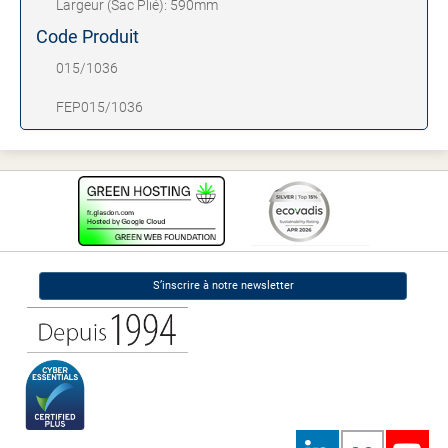
Largeur (Sac Plié): 590mm
Code Produit
015/1036
FEP015/1036
S’inscrire à notre newsletter