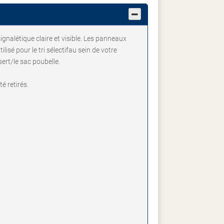
ignalétique claire et visible. Les panneaux
sé pour le tri sélectifau sein de votre
ert/le sac poubelle.
é retirés.