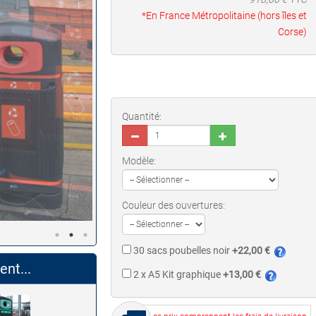
*En France Métropolitaine (hors îles et
Corse)
Quantité:
Modèle:
Couleur des ouvertures:
30 sacs poubelles noir
+22,00 €
nt...
2 x A5 Kit graphique
+13,00 €