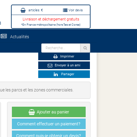
articles:
€
Voir devis
Livraison et déchargement gratuits
m
*En France métropolitaine (hors îles et Corse)
Actualités
Imprimer
Envoyer à un ami
Partager
 que les parcs et les zones commerciales.
Ajouter au panier
Comment effectuer un paiement?
Comment puis-je obtenir un devis?