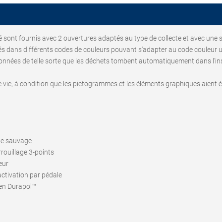
lé sont fournis avec 2 ouvertures adaptés au type de collecte et avec une s
 dans différents codes de couleurs pouvant s'adapter au code couleur utili
onnées de telle sorte que les déchets tombent automatiquement dans l'ins
e vie, à condition que les pictogrammes et les éléments graphiques aient ét
age sauvage
rouillage 3-points
eur
ctivation par pédale
 en Durapol™